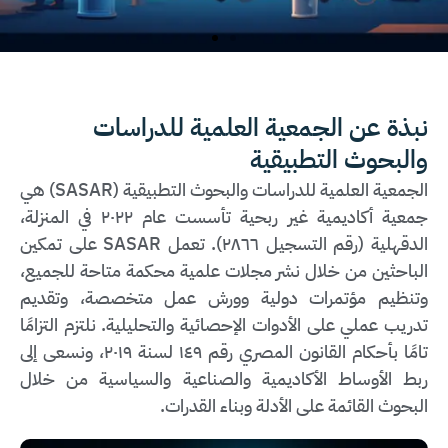
وتخدم الجمعية العلمية العالم العربي من خلال تقديم الأنشطة
والخدمات العلمية في مختلف التخصصات العلمية. وتخضع
نبذة عن الجمعية العلمية للدراسات
الجمعية العلمية لأحكام قانون تنظيم ممارسة الأعمال المدنية
والبحوث التطبيقية
الصادر بالقانون رقم 149 لسنة 2019.
الجمعية العلمية للدراسات والبحوث التطبيقية (SASAR) هي
جمعية أكاديمية غير ربحية تأسست عام ٢٠٢٢ في المنزلة،
الدقهلية (رقم التسجيل ٢٨٦٦). تعمل SASAR على تمكين
الباحثين من خلال نشر مجلات علمية محكمة متاحة للجميع،
وتنظيم مؤتمرات دولية وورش عمل متخصصة، وتقديم
تدريب عملي على الأدوات الإحصائية والتحليلية. نلتزم التزامًا
تامًا بأحكام القانون المصري رقم ١٤٩ لسنة ٢٠١٩، ونسعى إلى
ربط الأوساط الأكاديمية والصناعية والسياسية من خلال
البحوث القائمة على الأدلة وبناء القدرات.