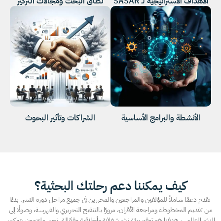
الأهداف الاستراتيجية لـ SASAR
نطاق البحث ومجالات التركيز
الأنشطة والبرامج الأساسية
الشراكات وتأثير البحوث
كيف يمكننا دعم رحلتك البحثية؟
نقدم دعمًا شاملاً للمؤلفين والمراجعين والمحررين في جميع مراحل دورة النشر. بدءًا
من تقديم المخطوطة ومراجعة الأقران، مرورًا بالتنقيح التحريري والفهرسة، وصولًا إلى
النشر العالمي، هدفنا هو توفير بيئة نشر شفافة وأخلاقية وفعّالة. نحن ملتزمون بتمكين