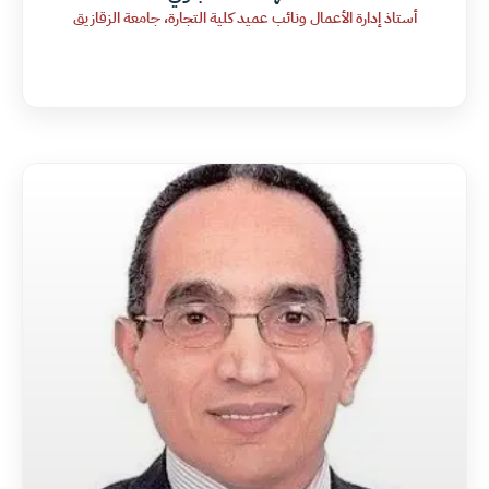
أستاذ إدارة الأعمال ونائب عميد كلية التجارة، جامعة الزقازيق