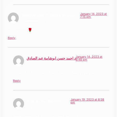
January 14, 2023 at
Saadiya Abd El-Razek Ibrahim
7:15 pm
El-Nahas
says:
بالتوفيق دائما🌹
Reply
January 14, 2023 at
د احمد حسن ابوشامة عبد الصادق
8:48 pm
says:
بالتوفيق والسداد أن شاء الله يا دكتور خالد بك الحسيني
Reply
January 19, 2023 at 8:38
H. N. K. AL-Salman
pm
says:
بارك الله فيكم على الانجازات العلمية القيمة