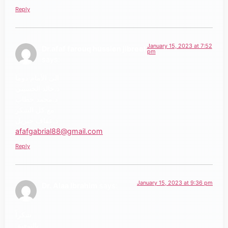
Reply
January 15, 2023 at 7:52
Dr.afaf farouq hussien jibreel
pm
says:
الى الأمام دوما
د.خالد الحسيني
د.محمد خطاب
مع كل الشكر
د.عفاف جبريل
afafgabrial88@gmail.com
Reply
January 15, 2023 at 9:36 pm
Dr. Alaa Ibrahim
says:
شكراً
بالتوفيق