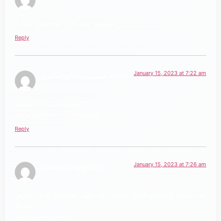
بالتوفيق والسداد… مع خالص تحياتى
Reply
January 15, 2023 at 7:22 am
says:
عيسى بن صالح العامري
كل التوفيق والسداد والتيسير
لكم من أجل خدمة العلم وأهله
Reply
January 15, 2023 at 7:26 am
Ghada Elhgry
says:
نجد صعوبة كبيرة فى النشر الدولى تكاد تكون مستحيلة الا عن طريق
وسيط
وفقكم الله لكل خير