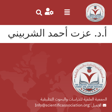
أ.د. عزت أحمد الشربيني
الجمعية العلمية للدراسات والبحوث التطبيقية
الايميل :Info@scientificassociation.org