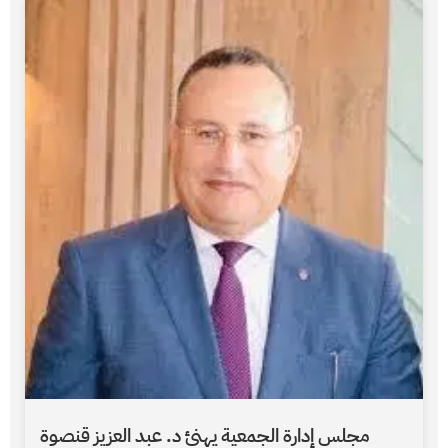
مجلس إدارة الجمعية يهنئ د. عبد العزيز قنصوة